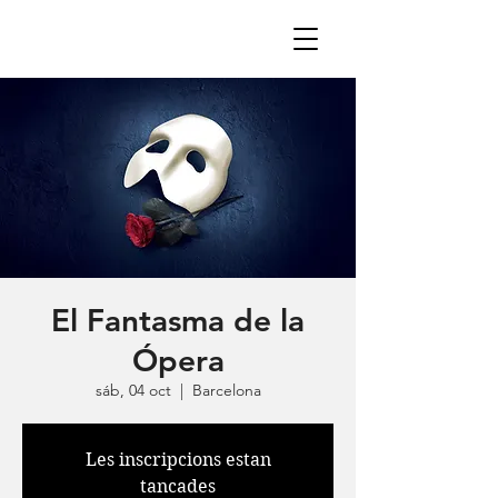
El Fantasma de la
Ópera
sáb, 04 oct
  |  
Barcelona
Les inscripcions estan
tancades