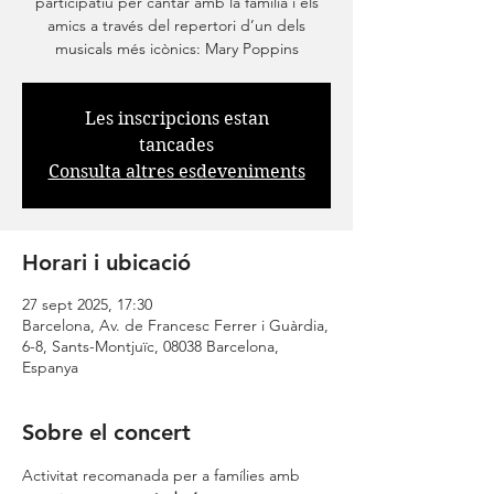
participatiu per cantar amb la família i els
amics a través del repertori d’un dels
musicals més icònics: Mary Poppins
Les inscripcions estan
tancades
Consulta altres esdeveniments
Horari i ubicació
27 sept 2025, 17:30
Barcelona, Av. de Francesc Ferrer i Guàrdia,
6-8, Sants-Montjuïc, 08038 Barcelona,
Espanya
Sobre el concert
Activitat recomanada per a famílies amb 