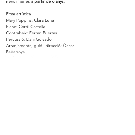
nens i nenes 
a partir de 6 anys.
Fitxa artística
Mary Poppins: Clara Luna
Piano: Cordi Castellà
Contrabaix: Ferran Puertas
Percussió: Dani Guisado
Arranjaments, guió i direcció: Óscar 
Peñarroya
Traduccions: Cèsar Aparicio
Vestuari: Mar Udina
Comparteix