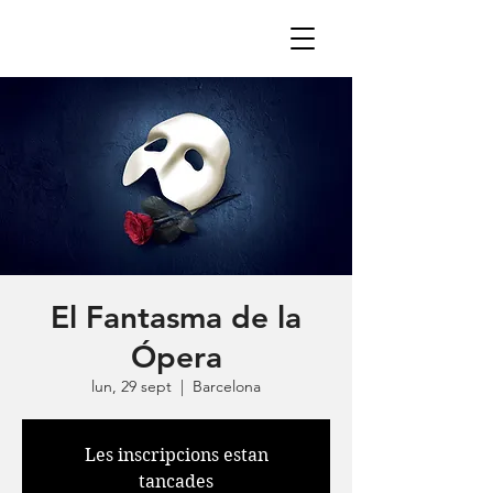
El Fantasma de la
Ópera
lun, 29 sept
  |  
Barcelona
Les inscripcions estan
tancades