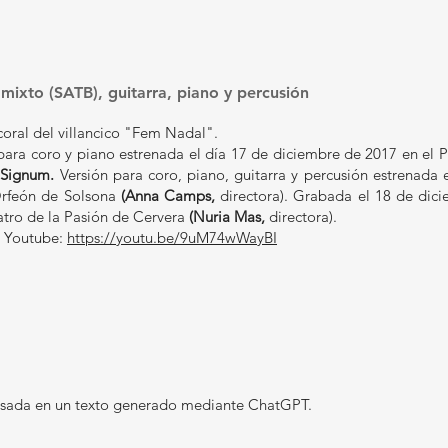
mixto (SATB), guitarra, piano y percusión
coral del villancico "Fem Nadal".
para coro y piano estrenada el día 17 de diciembre de 2017 en el 
 Signum.
Versión para coro, piano, guitarra y percusión estrenada
Orfeón de Solsona
(Anna Camps,
directora). Grabada el 18 de dici
tro de la Pasión de Cervera
(Nuria
Mas,
directora).
a Youtube:
https://youtu.be/9uM74wWayBI
sada en un texto generado mediante ChatGPT.