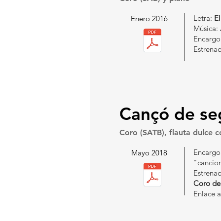
Letra:
El
Enero 2016
Música:
Encargo
Estrenad
Cançó de se
Coro (SATB), flauta dulce c
Encarg
Mayo 2018
"cancion
Estrenad
Coro de
Enlace 