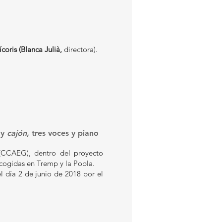
ícoris
(Blanca Julià,
directora).
y
cajón,
tres voces y piano
CCAEG), dentro del proyecto
ecogidas en Tremp y la Pobla.
l día 2 de junio de 2018 por el