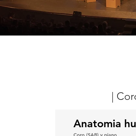
| Cor
Anatomia h
Coro (SAB) y piano