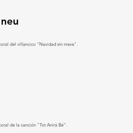
 neu
coral del villancico "Navidad sin nieve".
coral de la canción "Tot Anirà Bé".