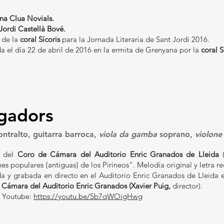
na Clua Novials.
Jordi Castellà Bové.
 de la
coral Sícoris
para la Jornada Literaria de Sant Jordi 2016.
a el día 22 de abril de 2016 en la ermita de Grenyana por la
coral S
gadors
ontralto, guitarra barroca,
viola da gamba
soprano,
violone
o del
Coro de Cámara del Auditorio Enric Granados de Lleida
(
es populares {antiguas} de los Pirineos". Melodía original y letra r
a y grabada en directo en el Auditorio Enric Granados de Lleida e
 Cámara del Auditorio Enric Granados
(Xavier Puig,
director).
a Youtube:
https://youtu.be/5b7qWOigHwg