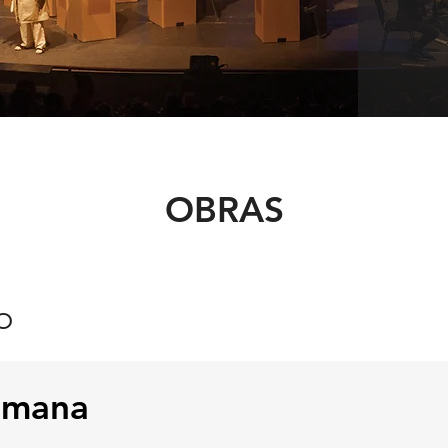
OBRAS
o
umana