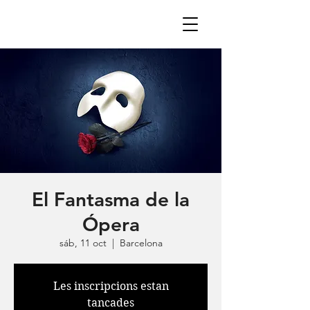
El Fantasma de la
Ópera
sáb, 11 oct
  |  
Barcelona
Les inscripcions estan
tancades