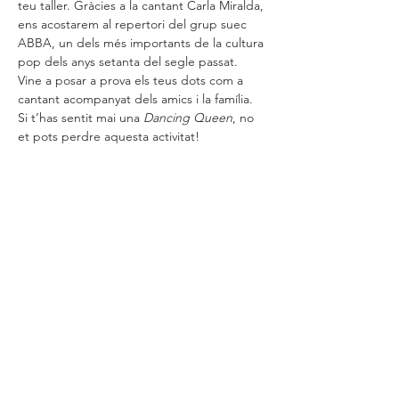
teu taller. Gràcies a la cantant Carla Miralda, 
ens acostarem al repertori del grup suec 
ABBA, un dels més importants de la cultura 
pop dels anys setanta del segle passat. 
Vine a posar a prova els teus dots com a 
cantant acompanyat dels amics i la família. 
Si t’has sentit mai una 
Dancing Queen
, no 
et pots perdre aquesta activitat!
Activitat recomanada per a famílies amb 
nens i nenes 
a partir de 9 anys
.
Comparteix
| CONTACTA |