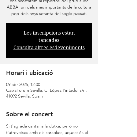
ens acostarem al repertori del grup suec
ABBA, un dels més importants de la cultura
pop dels anys setanta del segle passat.
Les inscripcions estan
tancades
Consulta altres esdeveniments
Horari i ubicació
09 abr 2026, 12:00
CaixaForum Sevilla, C. López Pintado, s/n,
41092 Sevilla, Spain
Sobre el concert
Si t’agrada cantar a la dutxa, però no 
t’atreveixes amb els karaokes, aquest és el 