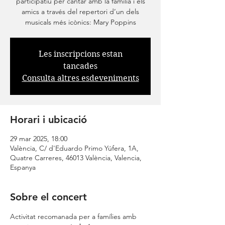
participatiu per cantar amb la família i els
amics a través del repertori d’un dels
musicals més icònics: Mary Poppins
Les inscripcions estan
tancades
Consulta altres esdeveniments
Horari i ubicació
29 mar 2025, 18:00
València, C/ d'Eduardo Primo Yúfera, 1A,
Quatre Carreres, 46013 València, Valencia,
Espanya
Sobre el concert
Activitat recomanada per a famílies amb 