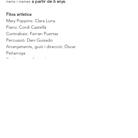
nens i nenes 
a partir de 6 anys.
Fitxa artística
Mary Poppins: Clara Luna
Piano: Cordi Castellà
Contrabaix: Ferran Puertas
Percussió: Dani Guisado
Arranjaments, guió i direcció: Óscar 
Peñarroya
Traduccions: Cèsar Aparicio
Vestuari: Mar Udina
Comparteix