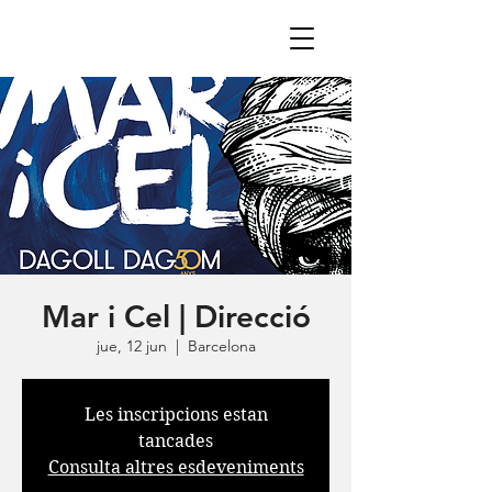
Mar i Cel | Direcció
jue, 12 jun
  |  
Barcelona
Les inscripcions estan
tancades
Consulta altres esdeveniments